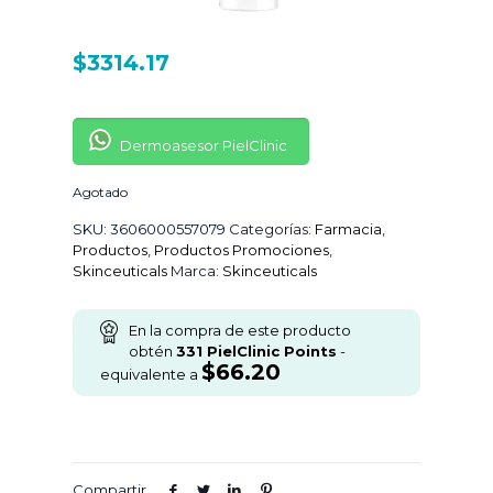
$
3314.17
Dermoasesor PielClinic
Agotado
SKU:
3606000557079
Categorías:
Farmacia
,
Productos
,
Productos Promociones
,
Skinceuticals
Marca:
Skinceuticals
En la compra de este producto
obtén
331
PielClinic Points
-
$
66.20
equivalente a
Compartir