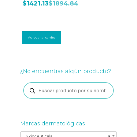
$
1421.13
$
1894.84
Agregar al carrito
¿No encuentras algún producto?
Búsqueda
de
productos
Marcas dermatológicas
Skinceuticals
×