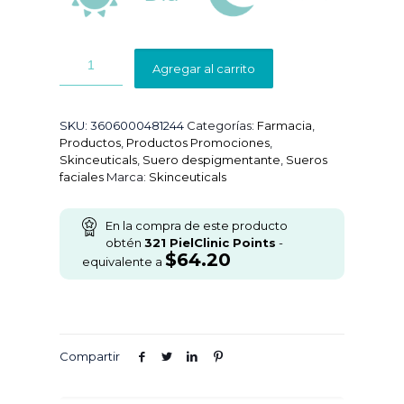
Agregar al carrito
SKU:
3606000481244
Categorías:
Farmacia
,
Productos
,
Productos Promociones
,
Skinceuticals
,
Suero despigmentante
,
Sueros
faciales
Marca:
Skinceuticals
En la compra de este producto
obtén
321
PielClinic Points
-
$
64.20
equivalente a
Compartir