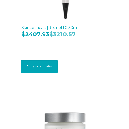
Skinceuticals | Retinol 1.0 30ml
$
2407.93
$
3210.57
Agregar al carrito