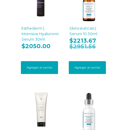
Esthederm |
Skinceuticals |
Intensive Hyaluronic
Serum 10 30ml
Serum 30ml
$
2213.67
$
2050.00
$
2951.56
Agregar al carrito
Agregar al carrito