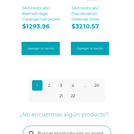
Skinceuticals |
Skinceuticals |
Blemish+Age
Discoloration
Cleanser Gel 240ml
Defense 30ml
$
1293.96
$
3210.57
Agregar al carrito
Agregar al carrito
1
2
3
4
…
20
21
22
¿No encuentras algún producto?
Búsqueda
de