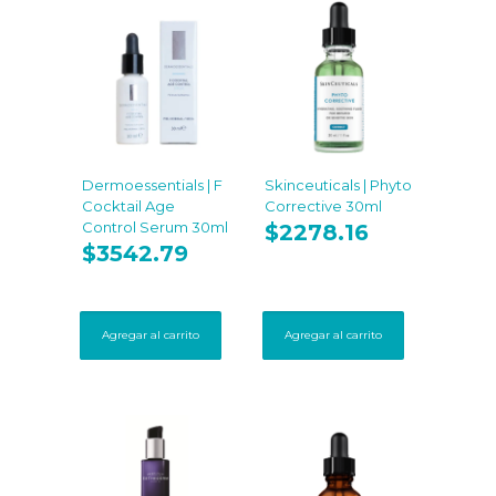
Dermoessentials | F
Skinceuticals | Phyto
Cocktail Age
Corrective 30ml
Control Serum 30ml
$
2278.16
$
3542.79
Agregar al carrito
Agregar al carrito