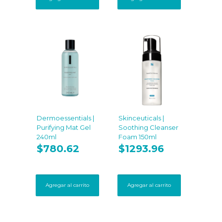
Dermoessentials |
Skinceuticals |
Purifying Mat Gel
Soothing Cleanser
240ml
Foam 150ml
$
780.62
$
1293.96
Agregar al carrito
Agregar al carrito