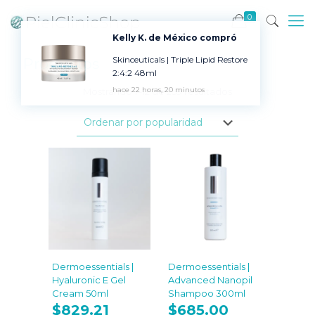
0
Kelly K. de México compró
Skinceuticals | Triple Lipid Restore
Productos
2:4:2 48ml
hace 22 horas, 20 minutos
Ordenado
Mostrando 1–12 de 259 resultados
por
popularidad
Dermoessentials |
Dermoessentials |
Hyaluronic E Gel
Advanced Nanopil
Cream 50ml
Shampoo 300ml
$
829.21
$
685.00