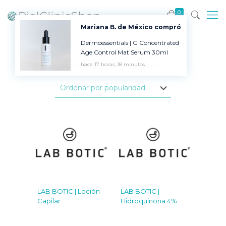
0
Mariana B. de México compró
Dermoessentials | G Concentrated
Lab Botic
Age Control Mat Serum 30ml
hace 17 horas, 18 minutos
Ordenado
Mostrando 1–12 de 27 resultados
por
popularidad
LAB BOTIC | Loción
LAB BOTIC |
Capilar
Hidroquinona 4%