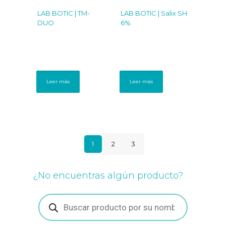
LAB BOTIC | TM-
LAB BOTIC | Salix SH
DUO
6%
Leer más
Leer más
1
2
3
¿No encuentras algún producto?
Búsqueda
de
productos