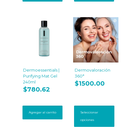
Dermoessentials |
Dermovaloración
Purifying Mat Gel
360°
240ml
$
1500.00
$
780.62
Este
producto
Agregar al carrito
Seleccionar
tiene
opciones
múltiples
variantes.
Las
opciones