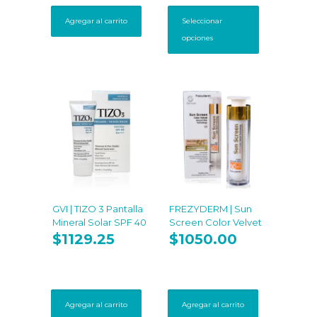
Este
$2500.00
producto
hasta
Agregar al carrito
Seleccionar
tiene
$12500.00
opciones
múltiples
variantes.
Las
opciones
se
pueden
elegir
en
la
página
de
producto
GVI | TIZO 3 Pantalla
FREZYDERM | Sun
Mineral Solar SPF 40
Screen Color Velvet
$
1129.25
$
1050.00
Agregar al carrito
Agregar al carrito