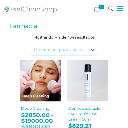
0
Farmacia
Ordenado
Mostrando 1–12 de 434 resultados
por
popularidad
Deep Cleaning
Dermoessentials |
Hyaluronic E Gel
$
2850.00
-
Cream 50ml
$
19000.00
Rango
$
829.21
de
$
3800.00
-