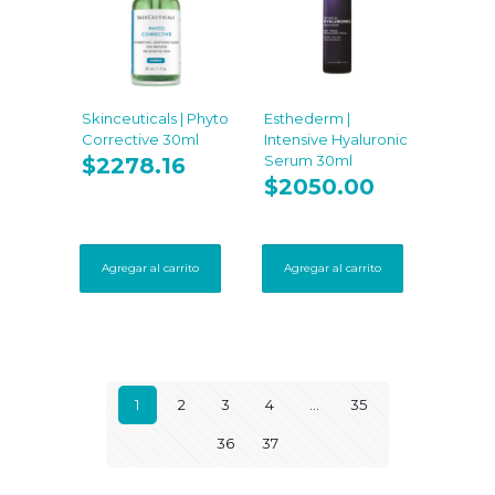
Skinceuticals | Phyto
Esthederm |
Corrective 30ml
Intensive Hyaluronic
Serum 30ml
$
2278.16
$
2050.00
Agregar al carrito
Agregar al carrito
1
2
3
4
…
35
36
37