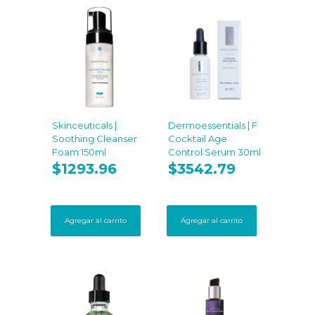
se
pueden
elegir
en
la
página
de
producto
Skinceuticals |
Dermoessentials | F
Soothing Cleanser
Cocktail Age
Foam 150ml
Control Serum 30ml
$
1293.96
$
3542.79
Agregar al carrito
Agregar al carrito