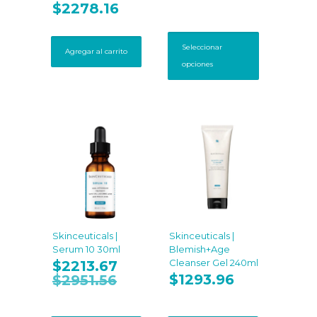
$
2278.16
precios:
desde
Este
$4800.00
producto
hasta
Seleccionar
Agregar al carrito
tiene
$24000.0
opciones
múltiples
variantes.
Las
opciones
se
pueden
elegir
en
la
página
de
producto
Skinceuticals |
Skinceuticals |
Serum 10 30ml
Blemish+Age
Cleanser Gel 240ml
$
2213.67
$
1293.96
$
2951.56