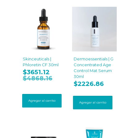
Skinceuticals |
Dermoessentials | G
Phloretin CF 30ml
Concentrated Age
Control Mat Serum
$
3651.12
30ml
$
4868.16
$
2226.86
Agregar al carrito
Agregar al carrito