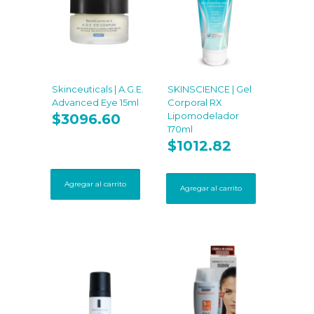
Skinceuticals | A.G.E.
SKINSCIENCE | Gel
Advanced Eye 15ml
Corporal RX
Lipomodelador
$
3096.60
170ml
$
1012.82
Agregar al carrito
Agregar al carrito