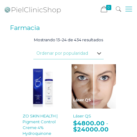
0
Farmacia
Ordenado
Mostrando 13–24 de 434 resultados
por
popularidad
ZO SKIN HEALTH |
Láser QS
Pigment Control
$
4800.00
-
Creme 4%
$
24000.00
Rango
Hydroquinone
de