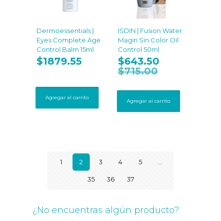
Dermoessentials |
ISDIN | Fusion Water
Eyes Complete Age
Magin Sin Color Oil
Control Balm 15ml
Control 50ml
$
1879.55
$
643.50
$
715.00
Agregar al carrito
Agregar al carrito
1
2
3
4
5
…
35
36
37
¿No encuentras algún producto?