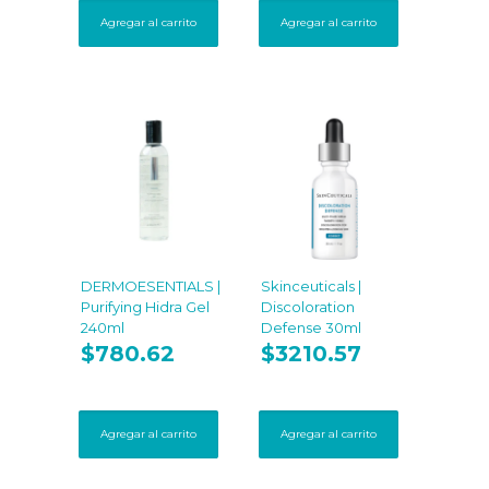
Agregar al carrito
Agregar al carrito
DERMOESENTIALS |
Skinceuticals |
Purifying Hidra Gel
Discoloration
240ml
Defense 30ml
$
780.62
$
3210.57
Agregar al carrito
Agregar al carrito