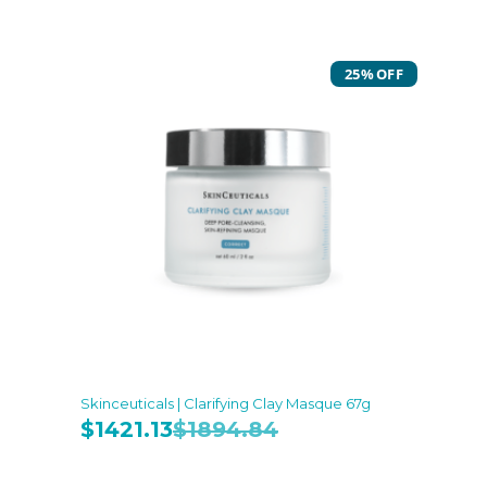
25% OFF
Skinceuticals | Clarifying Clay Masque 67g
$
1421.13
$
1894.84