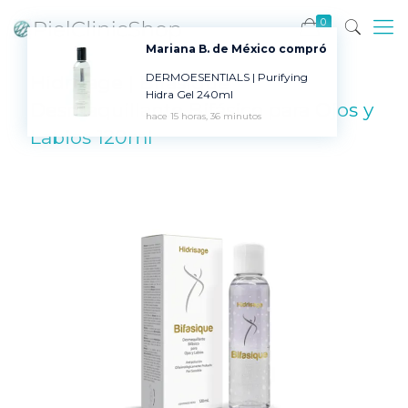
0
Mariana B. de México compró
DERMOESENTIALS | Purifying
Hidrisage | Bifasique
Hidra Gel 240ml
Desmaquillante Bifásico para Ojos y
hace 15 horas, 36 minutos
Labios 120ml