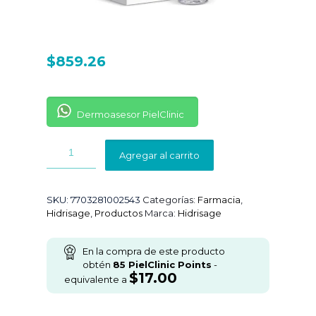
$
859.26
Dermoasesor PielClinic
Agregar al carrito
SKU:
7703281002543
Categorías:
Farmacia
,
Hidrisage
,
Productos
Marca:
Hidrisage
En la compra de este producto
obtén
85
PielClinic Points
-
$
17.00
equivalente a