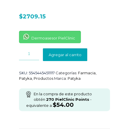
$
2709.15
Dermoasesor PielClinic
Agregar al carrito
SKU:
55454454511117
Categorías:
Farmacia
,
Patyka
,
Productos
Marca:
Patyka
En la compra de este producto
obtén
270
PielClinic Points
-
$
54.00
equivalente a