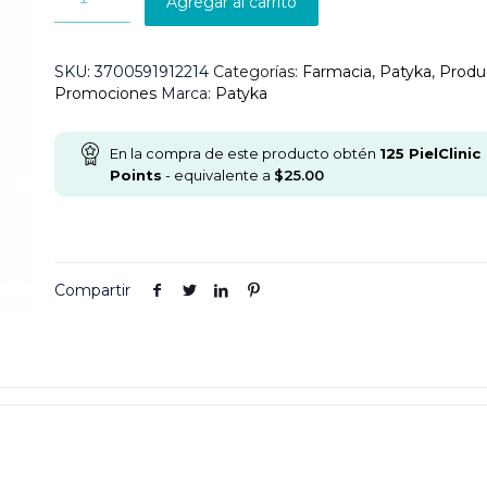
Agregar al carrito
SKU:
3700591912214
Categorías:
Farmacia
,
Patyka
,
Produ
Promociones
Marca:
Patyka
En la compra de este producto obtén
125
PielClinic
Points
- equivalente a
$
25.00
Compartir