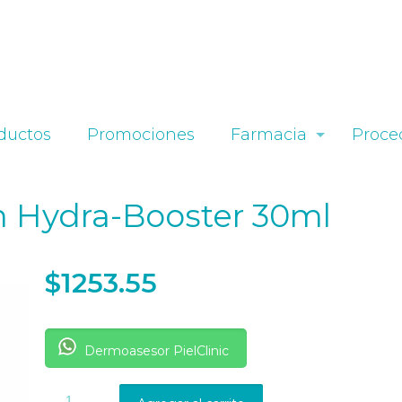
ductos
Promociones
Farmacia
Proce
m Hydra-Booster 30ml
$
1253.55
Dermoasesor PielClinic