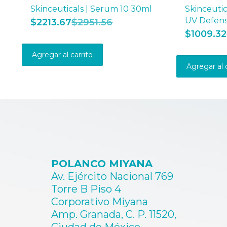
Skinceuticals | Serum 10 30ml
Skinceutic
UV Defen
$
2213.67
$
2951.56
$
1009.32
Agregar al carrito
Agregar al 
POLANCO MIYANA
Av. Ejército Nacional 769
Torre B Piso 4
Corporativo Miyana
Amp. Granada, C. P. 11520,