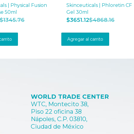
als | Physical Fusion
Skinceuticals | Phloretin CF
se 50ml
Gel 30ml
$
1345.76
$
3651.12
$
4868.16
carrito
Agregar al carrito
WORLD TRADE CENTER
WTC, Montecito 38,
Piso 22 oficina 38
Nápoles, C.P. 03810,
Ciudad de México