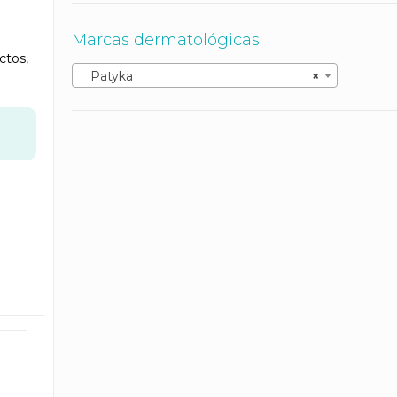
Marcas dermatológicas
ctos
,
Patyka
×