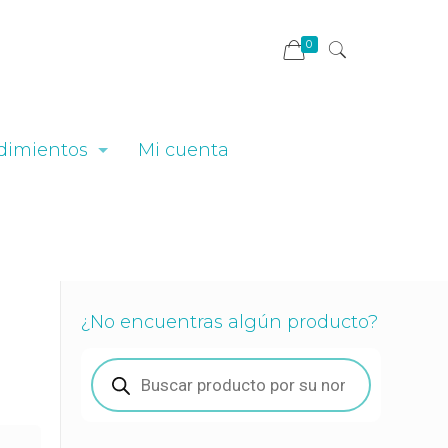
0
dimientos
Mi cuenta
¿No encuentras algún producto?
Búsqueda
de
productos