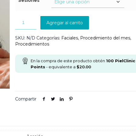
Sesiones
Agregar al carrito
SKU:
N/D
Categorías:
Faciales
,
Procedimiento del mes
,
Procedimientos
En la compra de este producto obtén
100
PielClinic
Points
- equivalente a
$
20.00
Compartir