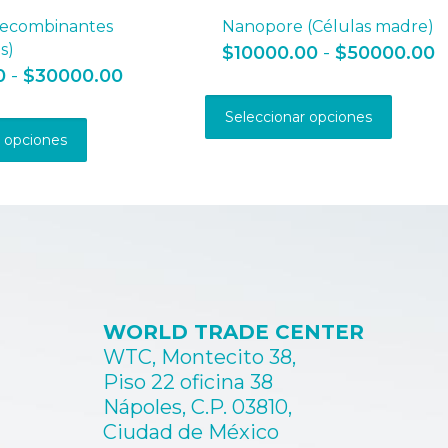
Recombinantes
Nanopore (Células madre)
s)
R
$
10000.00
-
$
50000.00
d
Rango
0
-
$
30000.00
Este
p
de
produ
Este
d
precios:
Seleccionar opciones
tiene
producto
$
desde
r opciones
múltip
tiene
h
$6000.00
varian
múltiples
$
hasta
Las
variantes.
$30000.00
opcio
Las
se
opciones
pued
se
elegir
pueden
en
elegir
la
en
págin
WORLD TRADE CENTER
la
de
página
WTC, Montecito 38,
produ
de
Piso 22 oficina 38
producto
Nápoles, C.P. 03810,
Ciudad de México