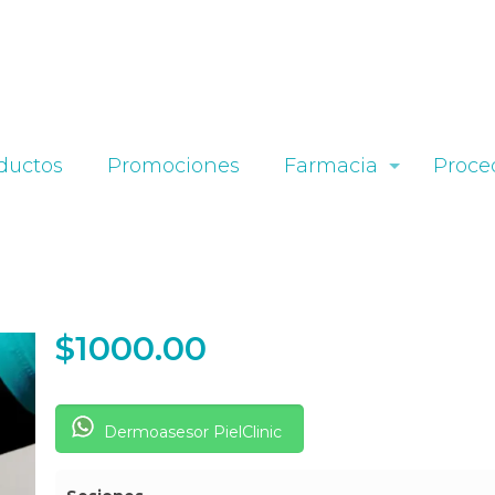
ductos
Promociones
Farmacia
Proce
$
1000.00
Dermoasesor PielClinic