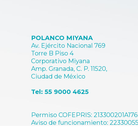
elegir
en
la
página
de
producto
POLANCO MIYANA
Av. Ejército Nacional 769
Torre B Piso 4
Corporativo Miyana
Amp. Granada, C. P. 11520,
Ciudad de México
Tel: 55 9000 4625
Permiso COFEPRIS: 213300201A17
Aviso de funcionamiento: 2233005
Permiso de publicidad: 173300201