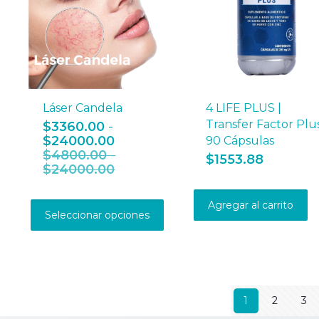
Láser Candela
4 LIFE PLUS |
Transfer Factor Plu
$
3360.00
-
Rango
$
24000.00
90 Cápsulas
de
$
4800.00
-
$
1553.88
precios:
Rango
$
24000.00
desde
de
Este
$3360.00
precios:
Agregar al carrito
producto
hasta
desde
Seleccionar opciones
tiene
$24000.00
$4800.00
múltiples
hasta
variantes.
$24000.00
Las
opciones
se
1
2
3
pueden