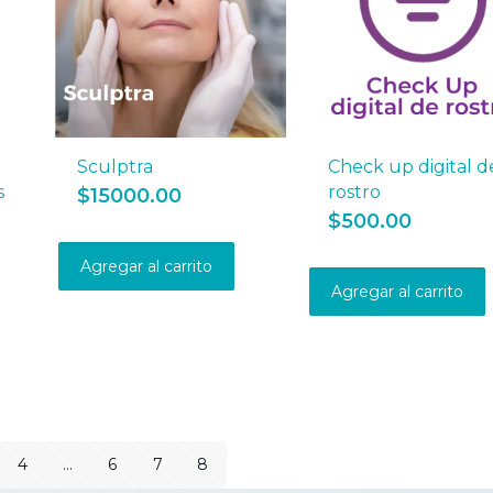
en
en
la
la
página
página
de
de
producto
producto
Sculptra
Check up digital d
s
rostro
$
15000.00
$
500.00
Agregar al carrito
Agregar al carrito
4
…
6
7
8