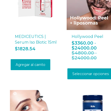
en
la
página
de
producto
MEDICEUTICS |
Hollywood Peel
Serum Iso Biotic 15ml
$
3360.00
-
Rang
$
24000.00
$
1828.54
de
$
4800.00
-
precio
Rang
$
24000.00
desde
de
Agregar al carrito
$3360
precio
hasta
desde
Seleccionar opciones
$2400
$4800
hasta
$2400