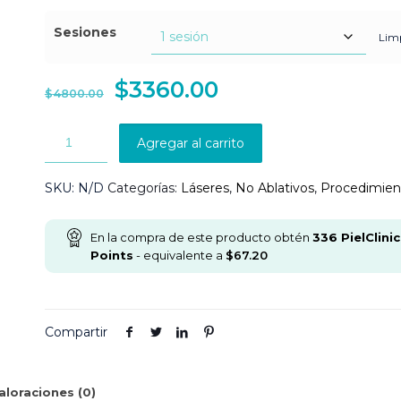
hast
$4800.00
Sesiones
$24
Lim
hasta
$24000.00
$
3360.00
$
4800.00
Agregar al carrito
SKU:
N/D
Categorías:
Láseres
,
No Ablativos
,
Procedimien
En la compra de este producto obtén
336
PielClinic
Points
- equivalente a
$
67.20
Compartir
aloraciones (0)