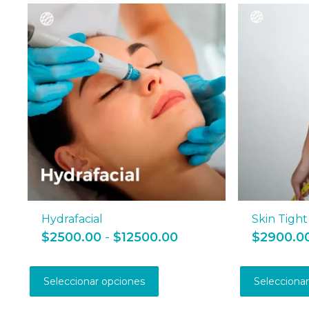
Hydrafacial
Skin Tight
Rango
$
2500.00
-
$
12500.00
$
2900.0
de
Este
precios:
producto
desde
Seleccionar opciones
Selecciona
tiene
$2500.00
múltiples
hasta