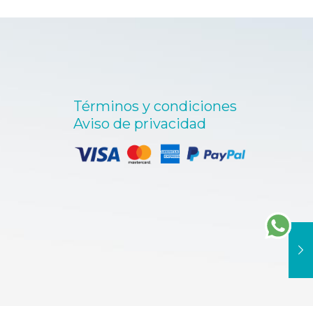
tes.
50000.00
nes
en
Términos y condiciones
a
Aviso de privacidad
cto