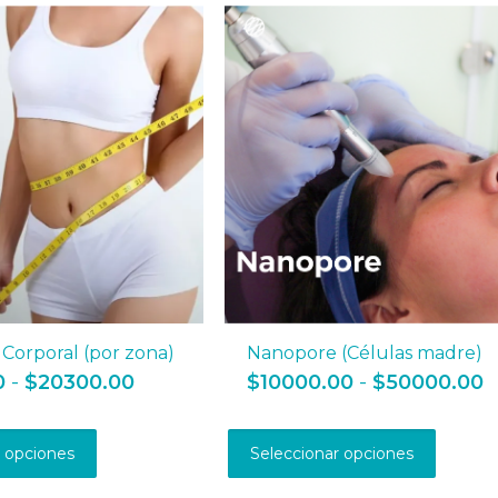
 Corporal (por zona)
Nanopore (Células madre)
Rango
R
0
-
$
20300.00
$
10000.00
-
$
50000.00
de
d
Este
Este
precios:
p
producto
produ
desde
d
r opciones
Seleccionar opciones
tiene
tiene
$2900.00
$
múltiples
múltip
hasta
h