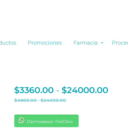
ductos
Promociones
Farmacia
Proce
Ran
$
3360.00
-
$
24000.00
de
Rango
$
4800.00
-
$
24000.00
prec
de
des
precios:
$33
Dermoasesor PielClinic
desde