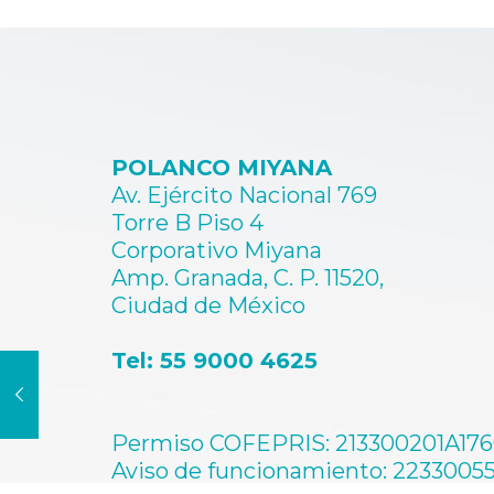
variantes.
$12500.00
Las
opciones
se
pueden
elegir
en
POLANCO MIYANA
la
página
Av. Ejército Nacional 769
de
Torre B Piso 4
producto
Corporativo Miyana
Amp. Granada, C. P. 11520,
Ciudad de México
Tel: 55 9000 4625
Permiso COFEPRIS: 213300201A17
Aviso de funcionamiento: 2233005