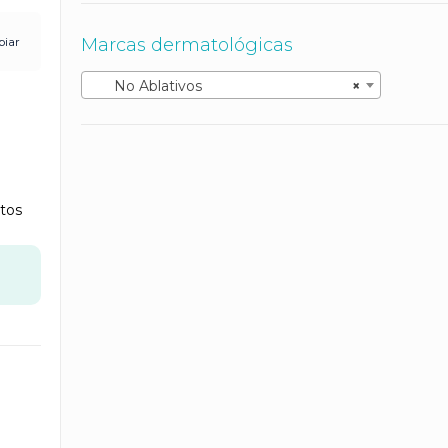
a
000.00
Marcas dermatológicas
piar
No Ablativos
×
tos