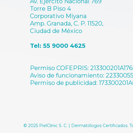
Av. Ejército Nacional 769
de
producto
Torre B Piso 4
Corporativo Miyana
Amp. Granada, C. P. 11520,
Ciudad de México
Tel: 55 9000 4625
Permiso COFEPRIS: 213300201A17
Aviso de funcionamiento: 2233005
Permiso de publicidad: 173300201
© 2025 PielClinic S. C. | Dermatólogos Certificados. 