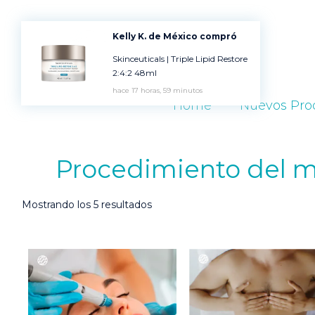
Kelly K. de México compró
Skinceuticals | Triple Lipid Restore
2:4:2 48ml
hace 17 horas, 59 minutos
Home
Nuevos Pro
Procedimiento del 
Ordenado
Mostrando los 5 resultados
por
popularidad