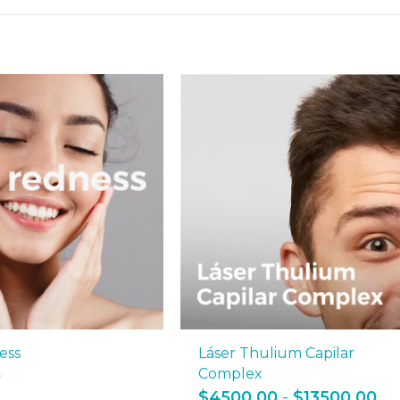
ess
Láser Thulium Capilar
Complex
0
Ra
$
4500.00
-
$
13500.00