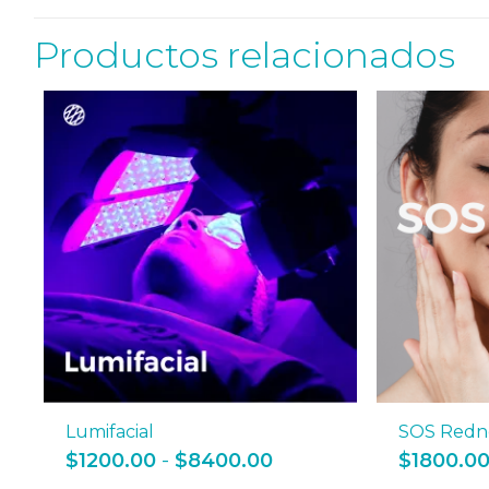
Productos relacionados
Lumifacial
SOS Redn
Rango
$
1200.00
-
$
8400.00
$
1800.0
de