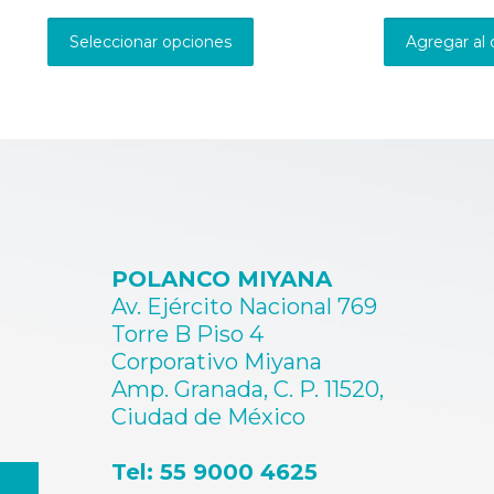
Este
precios:
producto
desde
Seleccionar opciones
Agregar al 
tiene
$1200.00
múltiples
hasta
variantes.
$8400.00
Las
opciones
se
pueden
elegir
en
la
página
POLANCO MIYANA
de
Av. Ejército Nacional 769
producto
Torre B Piso 4
Corporativo Miyana
Amp. Granada, C. P. 11520,
Ciudad de México
Tel: 55 9000 4625