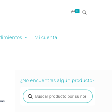
0
dimientos
Mi cuenta
¿No encuentras algún producto?
Búsqueda
de
productos
ias.