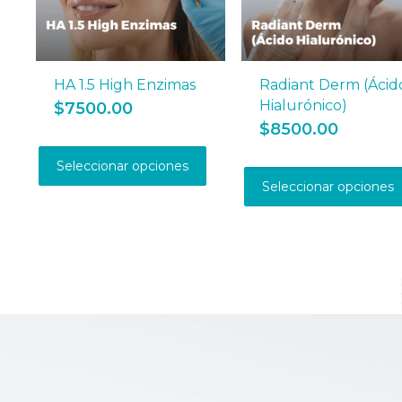
HA 1.5 High Enzimas
Radiant Derm (Ácid
Hialurónico)
$
7500.00
$
8500.00
Este
producto
Seleccionar opciones
tiene
Seleccionar opciones
múltiples
variantes.
Las
opciones
se
pueden
elegir
en
la
página
de
producto