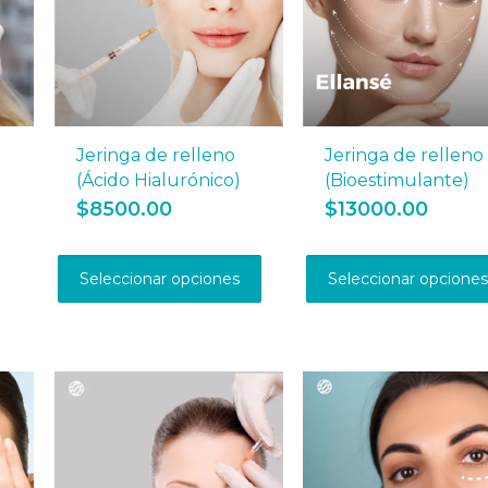
Jeringa de relleno
Jeringa de relleno
(Ácido Hialurónico)
(Bioestimulante)
$
8500.00
$
13000.00
Este
producto
Seleccionar opciones
Seleccionar opcione
tiene
múltiples
variantes.
Las
opciones
se
pueden
elegir
en
la