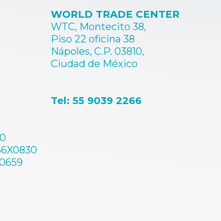
producto
producto
WORLD TRADE CENTER
WTC, Montecito 38,
Piso 22 oficina 38
Nápoles, C.P. 03810,
Ciudad de México
Tel: 55 9039 2266
60
56X0830
A0659