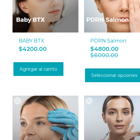
la
página
de
producto
BABY BTX
PDRN Salmon
$
4200.00
$
4800.00
$
6000.00
Agregar al carrito
Seleccionar opciones