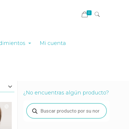
0
dimientos
Mi cuenta
¿No encuentras algún producto?
Búsqueda
de
productos