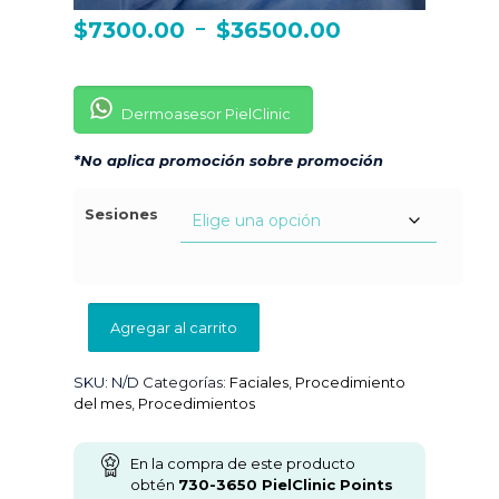
Rango
-
$
7300.00
$
36500.00
de
precios:
Dermoasesor PielClinic
desde
$7300.0
*No aplica promoción sobre promoción
hasta
Sesiones
$36500.
Agregar al carrito
SKU:
N/D
Categorías:
Faciales
,
Procedimiento
del mes
,
Procedimientos
En la compra de este producto
obtén
730-3650
PielClinic Points