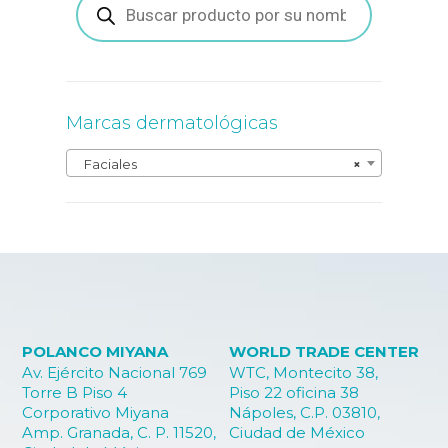
de
en
productos
la
página
de
producto
Marcas dermatológicas
Faciales
×
POLANCO MIYANA
WORLD TRADE CENTER
Av. Ejército Nacional 769
WTC, Montecito 38,
Torre B Piso 4
Piso 22 oficina 38
Corporativo Miyana
Nápoles, C.P. 03810,
Amp. Granada, C. P. 11520,
Ciudad de México