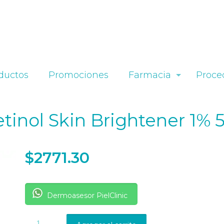
ductos
Promociones
Farmacia
Proce
tinol Skin Brightener 1% 
$
2771.30
Dermoasesor PielClinic