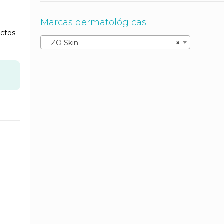
Marcas dermatológicas
ctos
ZO Skin
×