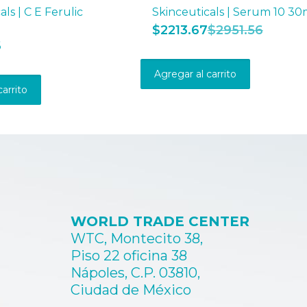
als | C E Ferulic
Skinceuticals | Serum 10 30
$
2213.67
$
2951.56
6
Agregar al carrito
carrito
WORLD TRADE CENTER
WTC, Montecito 38,
Piso 22 oficina 38
Nápoles, C.P. 03810,
Ciudad de México