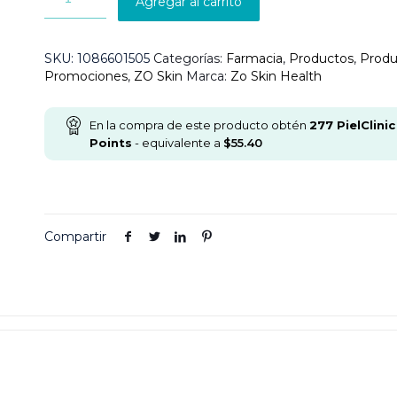
Agregar al carrito
SKU:
1086601505
Categorías:
Farmacia
,
Productos
,
Produ
Promociones
,
ZO Skin
Marca:
Zo Skin Health
En la compra de este producto obtén
277
PielClinic
Points
- equivalente a
$
55.40
Compartir