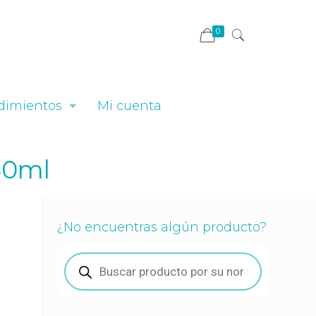
0
dimientos
Mi cuenta
50ml
¿No encuentras algún producto?
Búsqueda
de
productos