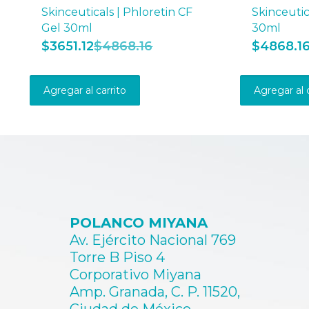
Skinceuticals | Phloretin CF
Skinceutic
Gel 30ml
30ml
$
3651.12
$
4868.16
$
4868.1
Agregar al carrito
Agregar al 
POLANCO MIYANA
Av. Ejército Nacional 769
Torre B Piso 4
Corporativo Miyana
Amp. Granada, C. P. 11520,