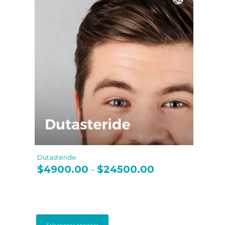
Dutasteride
$
4900.00
$
24500.00
Rango
-
de
precios:
desde
$4900.00
Este
hasta
producto