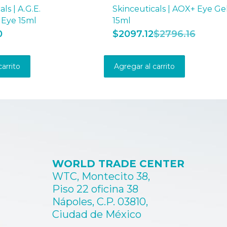
ls | A.G.E.
Skinceuticals | AOX+ Eye Ge
Eye 15ml
15ml
0
$
2097.12
$
2796.16
carrito
Agregar al carrito
WORLD TRADE CENTER
WTC, Montecito 38,
Piso 22 oficina 38
Nápoles, C.P. 03810,
Ciudad de México