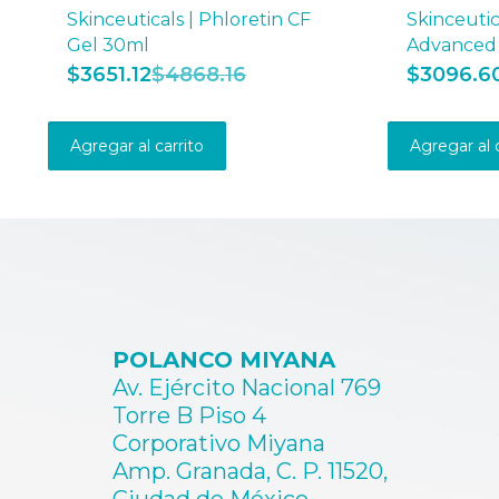
Skinceuticals | Phloretin CF
Skinceutica
Gel 30ml
Advanced 
$
3651.12
$
4868.16
$
3096.6
Agregar al carrito
Agregar al 
POLANCO MIYANA
Av. Ejército Nacional 769
Torre B Piso 4
Corporativo Miyana
Amp. Granada, C. P. 11520,