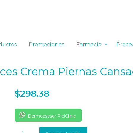
ductos
Promociones
Farmacia
Proce
rices Crema Piernas Cans
$
298.38
Dermoasesor PielClinic