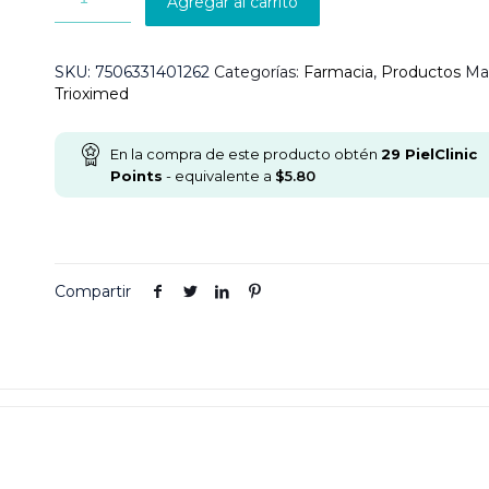
Agregar al carrito
SKU:
7506331401262
Categorías:
Farmacia
,
Productos
Ma
Trioximed
En la compra de este producto obtén
29
PielClinic
Points
- equivalente a
$
5.80
Compartir