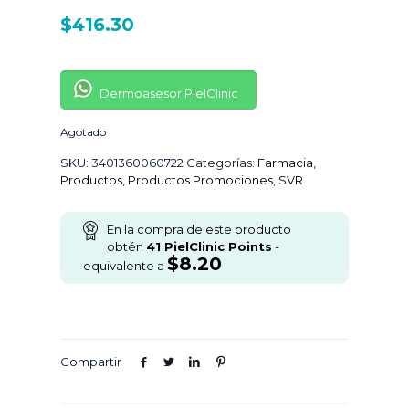
$
416.30
Dermoasesor PielClinic
Agotado
SKU:
3401360060722
Categorías:
Farmacia
,
Productos
,
Productos Promociones
,
SVR
En la compra de este producto
obtén
41
PielClinic Points
-
$
8.20
equivalente a
Compartir