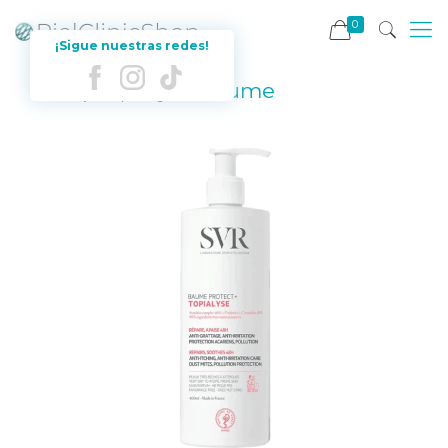
0
¡Sigue nuestras redes!
SVR | Topialyse Baume