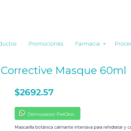
ductos
Promociones
Farmacia
Proce
o Corrective Masque 60ml
$
2692.57
Dermoasesor PielClinic
Mascarilla botánica calmante intensiva para rehidratar y 