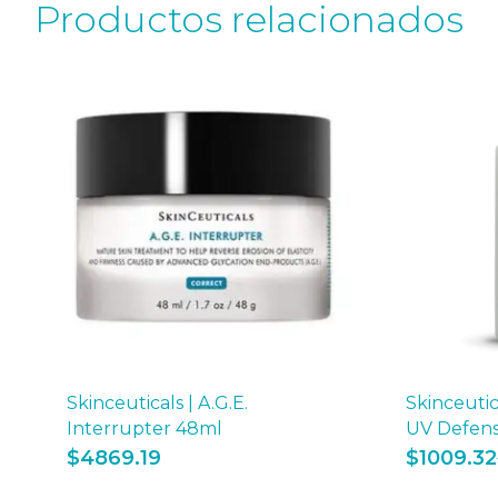
Productos relacionados
Skinceuticals | A.G.E.
Skinceutic
Interrupter 48ml
UV Defen
$
4869.19
$
1009.32