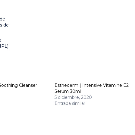
 de
es de
a
(IPL)
 Soothing Cleanser
Esthederm | Intensive Vitamine E2
Serum 30ml
5 diciembre, 2020
Entrada similar