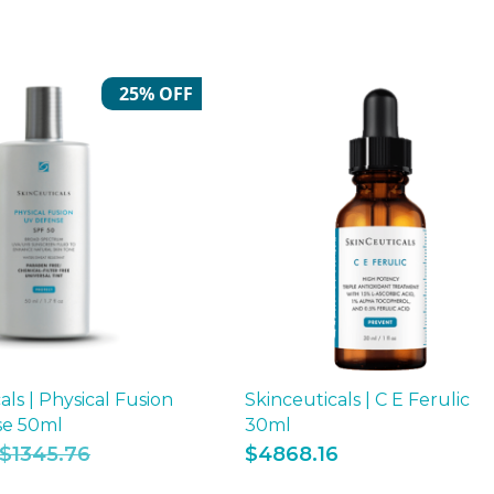
25% OFF
als | Physical Fusion
Skinceuticals | C E Ferulic
se 50ml
30ml
$
1345.76
$
4868.16