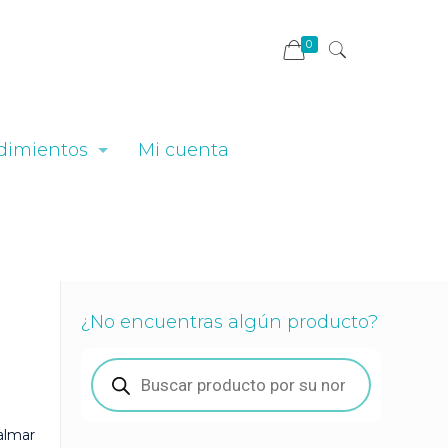
0
dimientos
Mi cuenta
¿No encuentras algún producto?
Búsqueda
de
productos
calmar