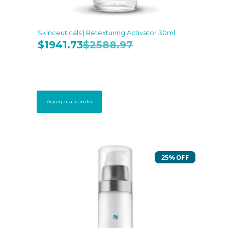
Skinceuticals | Retexturing Activator 30ml
$
1941.73
$
2588.97
Agregar al carrito
25% OFF