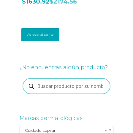
$
1630.92
$
2174.56
Agregar al carrito
¿No encuentras algún producto?
Búsqueda
de
productos
Marcas dermatológicas
Cuidado capilar
×