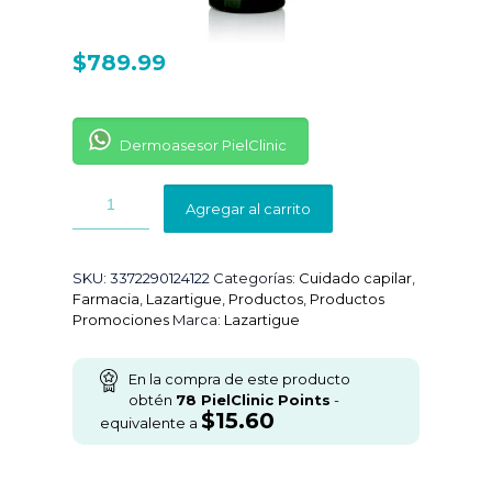
$
789.99
Dermoasesor PielClinic
Agregar al carrito
SKU:
3372290124122
Categorías:
Cuidado capilar
,
Farmacia
,
Lazartigue
,
Productos
,
Productos
Promociones
Marca:
Lazartigue
En la compra de este producto
obtén
78
PielClinic Points
-
$
15.60
equivalente a