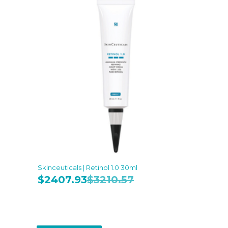
Skinceuticals | Retinol 1.0 30ml
$
2407.93
$
3210.57