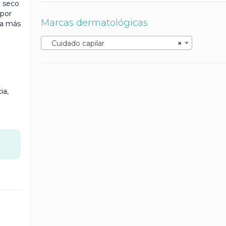
o seco
 por
Marcas dermatológicas
da más
Cuidado capilar
×
ia
,