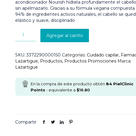
acondicionador Nourish hidrata profundamente el cabell
sin apelmazarlo. Gracias a su fórmula vegana compuesta
94% de ingredientes activos naturales, el cabello se que
elástico y suave, disciplinado
Agregar al carrito
SKU:
3372290000150
Categorías:
Cuidado capilar
,
Farmac
Lazartigue
,
Productos
,
Productos Promociones
Marca:
Lazartigue
En la compra de este producto obtén
84
PielClinic
Points
- equivalente a
$
16.80
Compartir