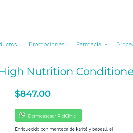
ductos
Promociones
Farmacia
Proce
 High Nutrition Condition
$
847.00
Dermoasesor PielClinic
Enriquecido con manteca de karité y babasú, el