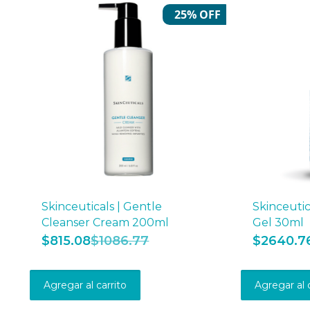
25% OFF
Skinceuticals | Gentle
Skinceutic
Cleanser Cream 200ml
Gel 30ml
$
815.08
$
1086.77
$
2640.7
Agregar al carrito
Agregar al 