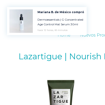
Mariana B. de México compró
Dermoessentials | G Concentrated
Age Control Mat Serum 30ml
hace 12 horas, 45 minutos
Home
Nuevos Pro
Lazartigue | Nourish