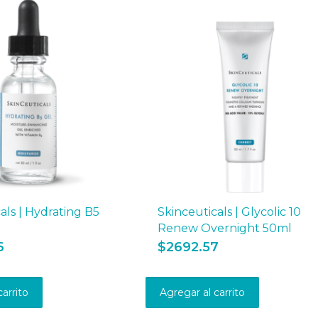
als | Hydrating B5
Skinceuticals | Glycolic 10
Renew Overnight 50ml
6
$
2692.57
carrito
Agregar al carrito