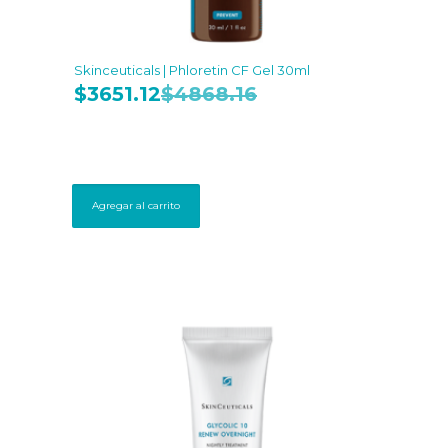
Skinceuticals | Phloretin CF Gel 30ml
$
3651.12
$
4868.16
Agregar al carrito