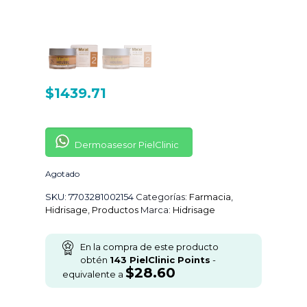
$
1439.71
Dermoasesor PielClinic
Agotado
SKU:
7703281002154
Categorías:
Farmacia
,
Hidrisage
,
Productos
Marca:
Hidrisage
En la compra de este producto
obtén
143
PielClinic Points
-
$
28.60
equivalente a