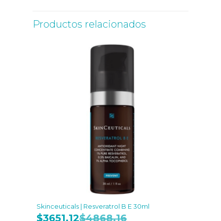
Productos relacionados
Skinceuticals | Resveratrol B E 30ml
$
3651.12
$
4868.16