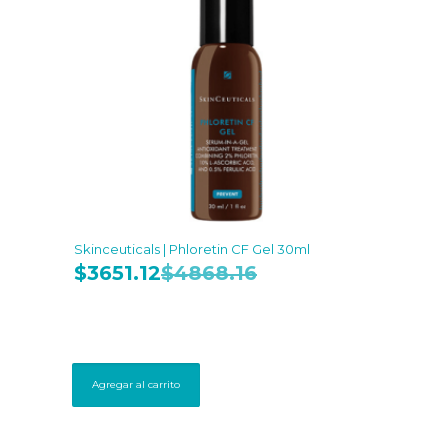
Skinceuticals | Phloretin CF Gel 30ml
$
3651.12
$
4868.16
Agregar al carrito