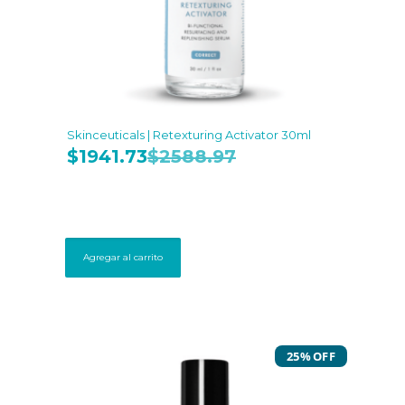
Skinceuticals | Retexturing Activator 30ml
$
1941.73
$
2588.97
Agregar al carrito
25% OFF