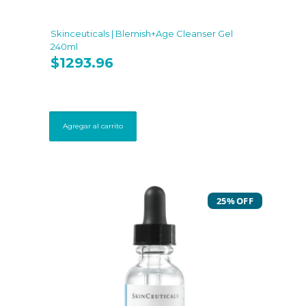
Skinceuticals | Blemish+Age Cleanser Gel
240ml
$
1293.96
Agregar al carrito
25% OFF