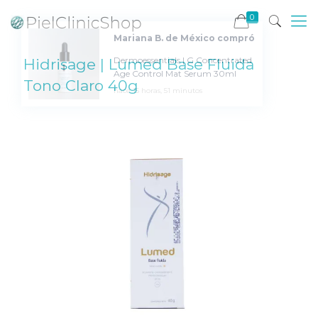
0
Mariana B. de México compró
Dermoessentials | G Concentrated
Hidrisage | Lumed Base Fluida
Age Control Mat Serum 30ml
Tono Claro 40g
hace 15 horas, 51 minutos