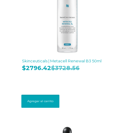
Skinceuticals | Metacell Renewal B3 50ml
$
2796.42
$
3728.56
Agregar al carrito