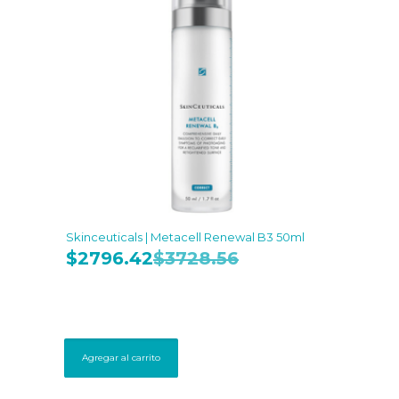
Skinceuticals | Metacell Renewal B3 50ml
$
2796.42
$
3728.56
Agregar al carrito