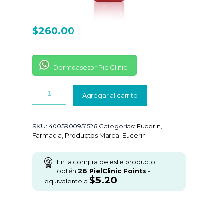
$
260.00
Dermoasesor PielClinic
Agregar al carrito
SKU:
4005900951526
Categorías:
Eucerin
,
Farmacia
,
Productos
Marca:
Eucerin
En la compra de este producto
obtén
26
PielClinic Points
-
$
5.20
equivalente a