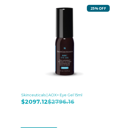
25% OFF
Skinceuticals | AOX+ Eye Gel 15ml
$
2097.12
$
2796.16