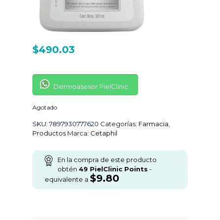
$
490.03
Dermoasesor PielClinic
Agotado
SKU:
7897930777620
Categorías:
Farmacia
,
Productos
Marca:
Cetaphil
En la compra de este producto
obtén
49
PielClinic Points
-
$
9.80
equivalente a