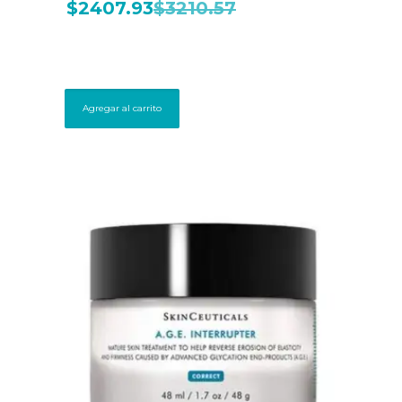
$
2407.93
$
3210.57
Agregar al carrito