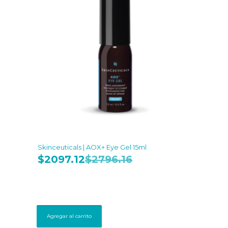
Skinceuticals | AOX+ Eye Gel 15ml
$
2097.12
$
2796.16
Agregar al carrito