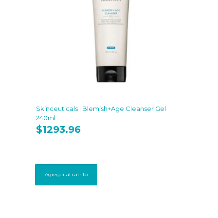
Skinceuticals | Blemish+Age Cleanser Gel
240ml
$
1293.96
Agregar al carrito