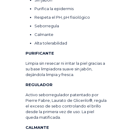
Sin jabón
Purifica la epidermis
Respeta el PH, pH fisiológico
Seborregula
Calmante
Alta tolerabilidad
PURIFICANTE
Limpia sin resecar ni irritar la piel gracias a
su base limpiadora suave sin jabón,
dejándola limpia y fresca.
REGULADOR
Activo seborregulador patentado por
Pierre Fabre, Laurato de Glicerilo®, regula
el exceso de sebo controlando el brillo
desde la primera vez de uso. La piel
queda matificada.
CALMANTE