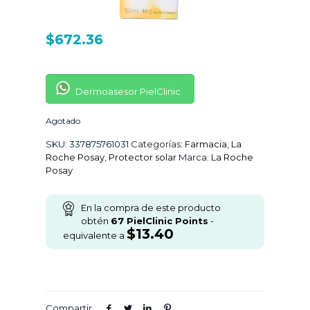
$
672.36
Dermoasesor PielClinic
Agotado
SKU:
337875761031
Categorías:
Farmacia
,
La
Roche Posay
,
Protector solar
Marca:
La Roche
Posay
En la compra de este producto
obtén
67
PielClinic Points
-
$
13.40
equivalente a
Compartir