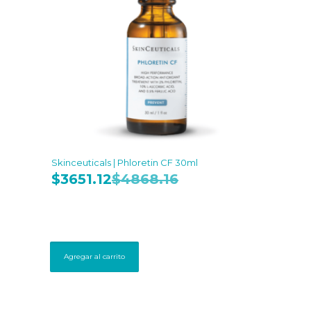
Skinceuticals | Phloretin CF 30ml
$
3651.12
$
4868.16
Agregar al carrito