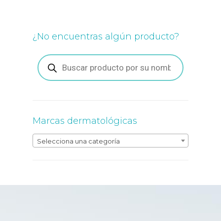
opciones
se
pueden
¿No encuentras algún producto?
elegir
en
la
Búsqueda
de
página
productos
de
producto
Marcas dermatológicas
Selecciona una categoría