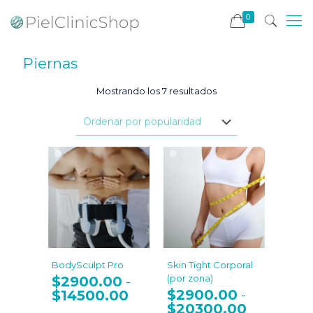
0
Piernas
Ordenado
Mostrando los 7 resultados
por
popularidad
BodySculpt Pro
Skin Tight Corporal
(por zona)
$
2900.00
-
$
2900.00
$
14500.00
Rango
-
de
$
20300.00
Rango