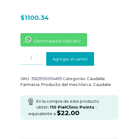
$
1100.34
Dermoasesor PielClinic
Agregar al carrito
SKU:
3522930004615
Categorías:
Caudalie
,
Farmacia
,
Producto del mes
Marca:
Caudalie
En la compra de este producto
obtén
110
PielClinic Points
-
$
22.00
equivalente a