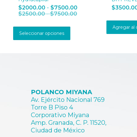
Rango
$
2000.00
-
$
7500.00
$
3500.0
Rango
de
$
2500.00
-
$
7500.00
de
precios:
Este
precios:
desde
Agregar al 
producto
desde
$2000.00
Seleccionar opciones
tiene
$2500.00
hasta
múltiples
hasta
$7500.00
variantes.
$7500.00
Las
opciones
se
pueden
elegir
en
POLANCO MIYANA
la
página
Av. Ejército Nacional 769
de
Torre B Piso 4
producto
Corporativo Miyana
Amp. Granada, C. P. 11520,
Ciudad de México