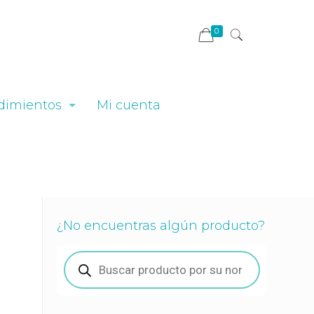
0
dimientos
Mi cuenta
¿No encuentras algún producto?
Búsqueda
de
productos