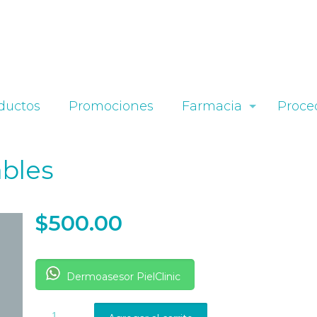
ductos
Promociones
Farmacia
Proce
ables
$
500.00
Dermoasesor PielClinic