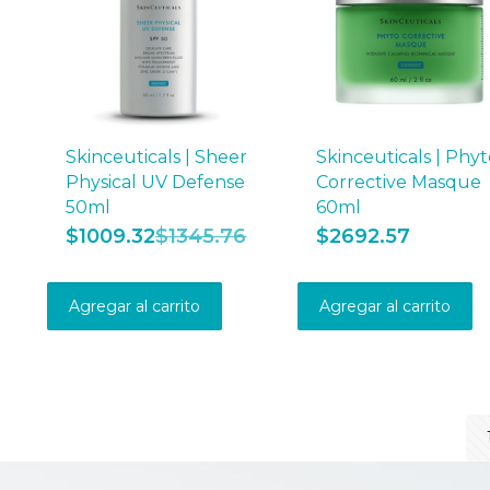
Skinceuticals | Sheer
Skinceuticals | Phy
Physical UV Defense
Corrective Masque
50ml
60ml
$
1009.32
$
1345.76
$
2692.57
Agregar al carrito
Agregar al carrito