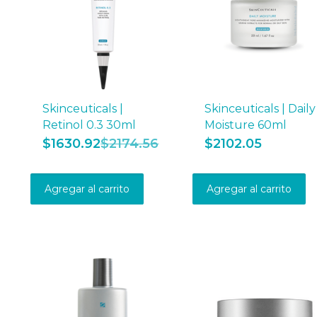
Skinceuticals |
Skinceuticals | Daily
Retinol 0.3 30ml
Moisture 60ml
$
1630.92
$
2174.56
$
2102.05
Agregar al carrito
Agregar al carrito