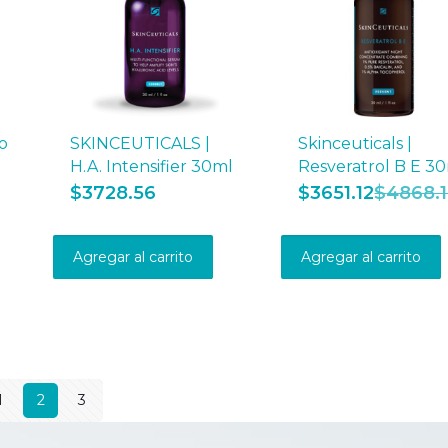
to
SKINCEUTICALS |
Skinceuticals |
H.A. Intensifier 30ml
Resveratrol B E 3
$
3728.56
$
3651.12
$
4868.
Agregar al carrito
Agregar al carrito
1
2
3