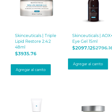
Skinceuticals | Triple
Skinceuticals | AOX
Lipid Restore 2:4:2
Eye Gel 15ml
48ml
$
2097.12
$
2796.1
$
3935.76
Agregar al carrito
Agregar al carrito