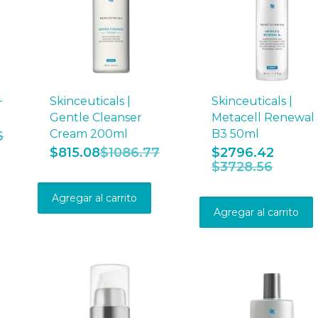
+
Skinceuticals |
Skinceuticals |
Gentle Cleanser
Metacell Renewal
Cream 200ml
B3 50ml
6
$
815.08
$
1086.77
$
2796.42
$
3728.56
Agregar al carrito
Agregar al carrito