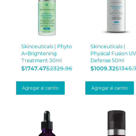
Skinceuticals | Phyto
Skinceuticals |
A+Brightening
Physical Fusion U
Treatment 30ml
Defense 50ml
$
1747.47
$
2329.96
$
1009.32
$
1345.
Agregar al carrito
Agregar al carrito