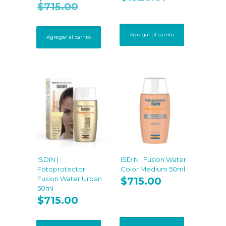
con
$
715.00
5.00
de 5
Agregar al carrito
Agregar al carrito
ISDIN |
ISDIN | Fusion Water
Fotoprotector
Color Medium 50ml
Fusion Water Urban
$
715.00
50ml
$
715.00