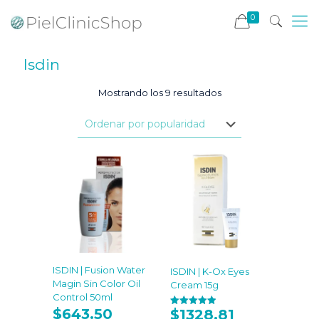
0
Isdin
Ordenado
Mostrando los 9 resultados
por
popularidad
ISDIN | Fusion Water
ISDIN | K-Ox Eyes
Magin Sin Color Oil
Cream 15g
Control 50ml
$
643.50
$
1328.81
Valorado