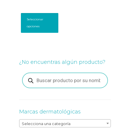
Este
producto
Seleccionar
tiene
opciones
múltiples
variantes.
Las
opciones
se
pueden
¿No encuentras algún producto?
elegir
en
la
Búsqueda
de
página
productos
de
producto
Marcas dermatológicas
Selecciona una categoría