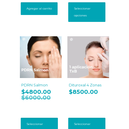
Este
producto
Agregar al carrito
Seleccionar
tiene
opciones
múltiples
variantes.
Las
opciones
se
pueden
elegir
en
la
página
de
producto
PDRN Salmon
Dituroxal 4 Zonas
$
4800.00
$
8500.00
$
6000.00
Este
Este
producto
producto
Seleccionar
Seleccionar
tiene
tiene