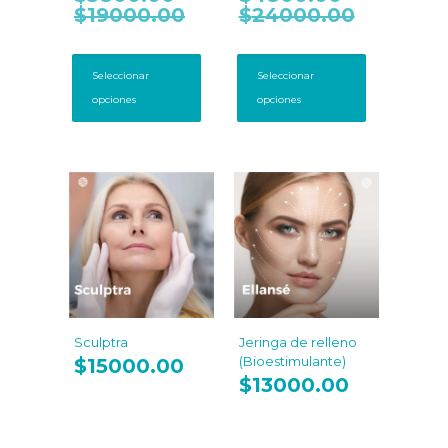
precios:
precios:
$
19000.00
Rango
$
24000.00
Rango
desde
desde
de
de
$2850.00
$3360.00
precios:
precios:
Este
Este
hasta
hasta
desde
desde
producto
producto
Seleccionar
Seleccionar
$19000.00
$24000.0
$3800.00
$4800.00
tiene
tiene
opciones
opciones
hasta
hasta
múltiples
múltiples
$19000.00
$24000.0
variantes.
variantes.
Las
Las
opciones
opciones
se
se
pueden
pueden
elegir
elegir
en
en
la
la
página
página
de
de
producto
producto
Sculptra
Jeringa de relleno
(Bioestimulante)
$
15000.00
$
13000.00