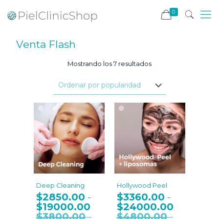
0
Venta Flash
Ordenado
Mostrando los 7 resultados
por
popularidad
Deep Cleaning
Hollywood Peel
$
2850.00
$
3360.00
-
-
$
19000.00
Rango
$
24000.00
Rango
de
de
$
3800.00
$
4800.00
-
-