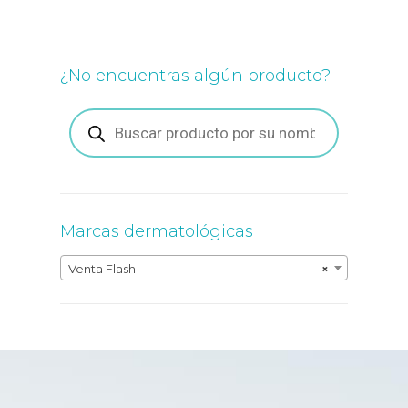
Las
opciones
se
pueden
¿No encuentras algún producto?
elegir
en
la
Búsqueda
de
página
productos
de
producto
Marcas dermatológicas
Venta Flash
×