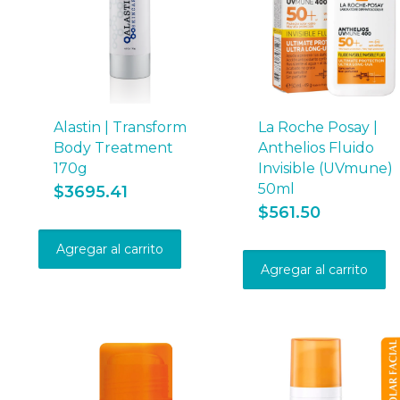
Alastin | Transform
La Roche Posay |
Body Treatment
Anthelios Fluido
170g
Invisible (UVmune)
50ml
$
3695.41
$
561.50
Agregar al carrito
Agregar al carrito