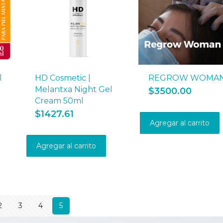
l
HD Cosmetic |
REGROW WOMA
Melantxa Night Gel
$
3500.00
Cream 50ml
$
1427.61
Agregar al carrito
Agregar al carrito
2
3
4
5