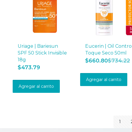
Uriage | Bariesun
Eucerin | Oil Contro
SPF 50 Stick Invisible
Toque Seco 50ml
18g
$
660.80
$
734.22
$
473.79
Agregar al carrito
Agregar al carrito
1