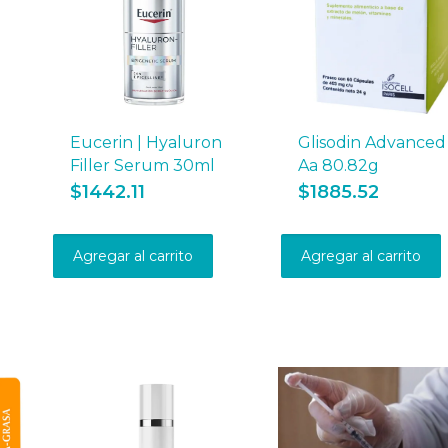
Eucerin | Hyaluron
Glisodin Advanced 
Filler Serum 30ml
Aa 80.82g
$
1442.11
$
1885.52
Agregar al carrito
Agregar al carrito