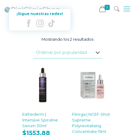
0
¡Sigue nuestras redes!
Suero antiedad
Ordenado
Mostrando los 2 resultados
por
popularidad
Esthederm |
Filorga | NCEF-Shot
Intensive Spiruline
Supreme
Serum 30ml
Polyrevitalising
Concentrate 15ml
$
1553.88