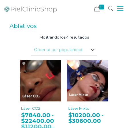
0
Ablativos
Ordenado
Mostrando los 4 resultados
por
popularidad
Láser CO2
Láser Mixto
$
7840.00
$
10200.00
-
-
$
22400.00
Rango
$
30600.00
Rango
de
de
$
11200.00
-