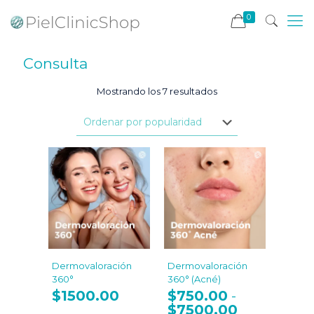
0
Consulta
Ordenado
Mostrando los 7 resultados
por
popularidad
Dermovaloración
Dermovaloración
360°
360° (Acné)
$
1500.00
$
750.00
-
$
7500.00
Rango