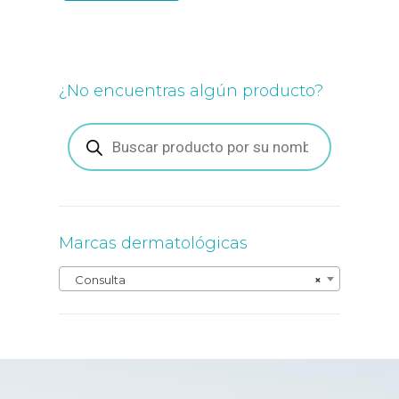
variantes.
Las
opciones
se
pueden
¿No encuentras algún producto?
elegir
en
la
Búsqueda
de
página
productos
de
producto
Marcas dermatológicas
Consulta
×